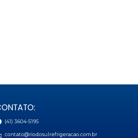
CONTATO:
(41) 3604-5195
contato@riodosulrefrigeracao.com.br