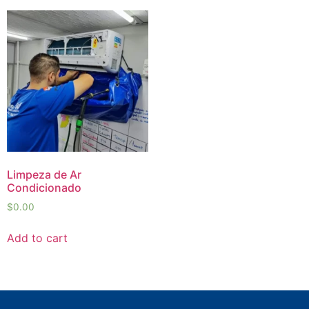
Limpeza de Ar
Condicionado
$
0.00
Add to cart