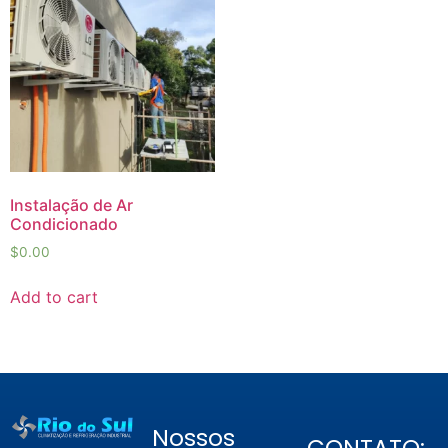
Instalação de Ar
Condicionado
$
0.00
Add to cart
Nossos
CONTATO: